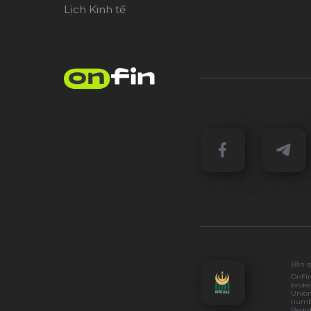
Lịch Kinh tế
Bản q
OnFin
broke
Union
numbe
Regis