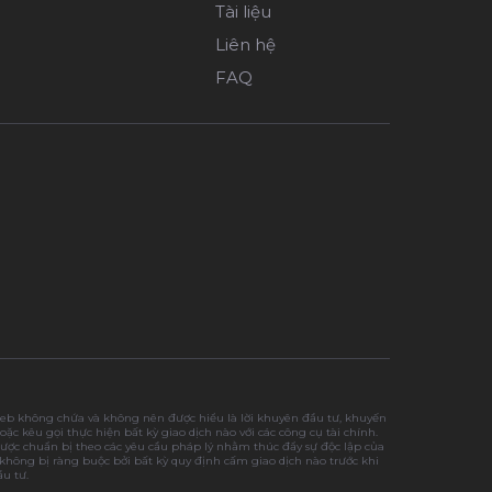
Tài liệu
Liên hệ
FAQ
web không chứa và không nên được hiểu là lời khuyên đầu tư, khuyến
oặc kêu gọi thực hiện bất kỳ giao dịch nào với các công cụ tài chính.
ược chuẩn bị theo các yêu cầu pháp lý nhằm thúc đẩy sự độc lập của
không bị ràng buộc bởi bất kỳ quy định cấm giao dịch nào trước khi
u tư.