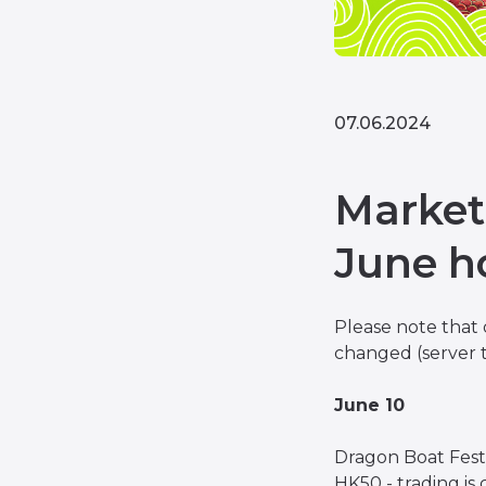
07.06.2024
Market
June h
Please note that 
changed (server t
June 10
Dragon Boat Fest
HK50 - trading is 