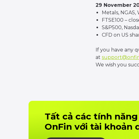
29 November 2
Metals, NGAS, W
FTSE100 – close
S&P500, Nasdaq
CFD on US shar
If you have any q
at
support@onfin
We wish you succe
Tất cả các tính năng
OnFin với tài khoản