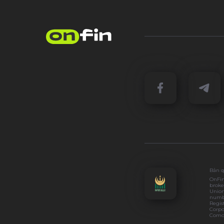
Bản q
OnFin
broke
Union
numbe
Regis
Corpo
Como