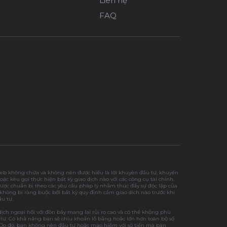
Liên hệ
FAQ
web không chứa và không nên được hiểu là lời khuyên đầu tư, khuyến
oặc kêu gọi thực hiện bất kỳ giao dịch nào với các công cụ tài chính.
ược chuẩn bị theo các yêu cầu pháp lý nhằm thúc đẩy sự độc lập của
không bị ràng buộc bởi bất kỳ quy định cấm giao dịch nào trước khi
u tư.
dịch ngoại hối với đòn bẩy mang lại rủi ro cao và có thể không phù
 tư. Có khả năng bạn sẽ chịu khoản lỗ bằng hoặc lớn hơn toàn bộ số
 Do đó, bạn không nên đầu tư hoặc mạo hiểm với số tiền mà bạn