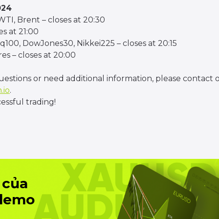
024
TI, Brent – closes at 20:30
s at 21:00
100, DowJones30, Nikkei225 – closes at 20:15
es – closes at 20:00
uestions or need additional information, please contact
.io
.
ssful trading!
 của
 demo