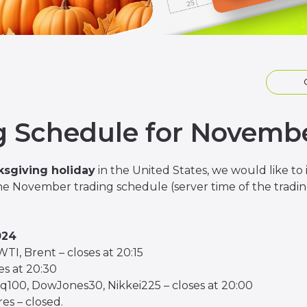
g Schedule for Novemb
sgiving holiday
in the United States, we would like t
e November trading schedule (server time of the trading
024
TI, Brent – closes at 20:15
es at 20:30
100, DowJones30, Nikkei225 – closes at 20:00
es – closed.