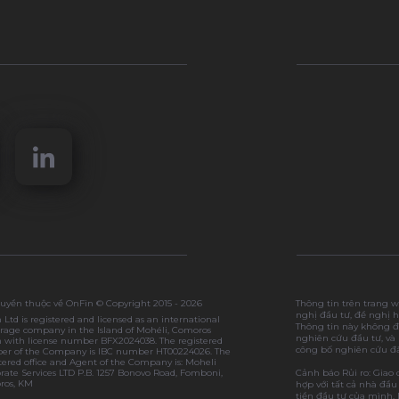
uyền thuộc về OnFin © Copyright 2015 - 2026
Thông tin trên trang 
nghị đầu tư, đề nghị h
 Ltd is registered and licensed as an international
Thông tin này không đ
rage company in the Island of Mohéli, Comoros
nghiên cứu đầu tư, và 
 with license number BFX2024038. The registered
công bố nghiên cứu đầ
r of the Company is IBC number HT00224026. The
tered office and Agent of the Company is: Moheli
rate Services LTD P.B. 1257 Bonovo Road, Fomboni,
Cảnh báo Rủi ro: Giao 
ros, KM
hợp với tất cả nhà đầu
tiền đầu tư của mình.