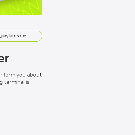
Quay lại tin tức
er
o inform you about
 terminal is