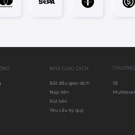
CHƯƠNG 
ƯỜNG
NHÀ GIAO DỊCH
g
Bắt đầu giao dịch
IB
Nạp tiền
Multilevel
Rút tiền
Yêu cầu ký quỹ