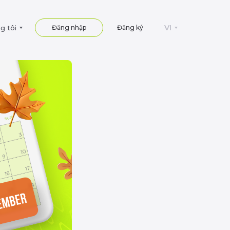
VI
g tôi
Đăng nhập
Đăng ký