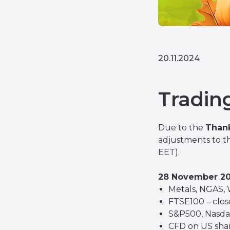
20.11.2024
Tradin
Due to the
Thank
adjustments to th
EET).
28 November 2
Metals, NGAS, W
FTSE100 – clos
S&P500, Nasdaq
CFD on US shar