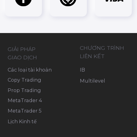
THỊ TRƯỜNG
Thị trường
Bản quyền thuộc về OnFin ©
Copyright 2015 - 2026
OnFin Ltd is registered and licensed as an
international brokerage company in the Island
of Mohéli, Comoros Union with license number
BFX2024038. The registered number of the
Company is IBC number HT00224026. The
Registered office and Agent of the Company
is: Moheli Corporate Services LTD P.B. 1257
Bonovo Road, Fomboni, Comoros, KM
Thông tin trên trang web không chứa và
không nên được hiểu là lời khuyên đầu tư,
khuyến nghị đầu tư, đề nghị hoặc kêu gọi thực