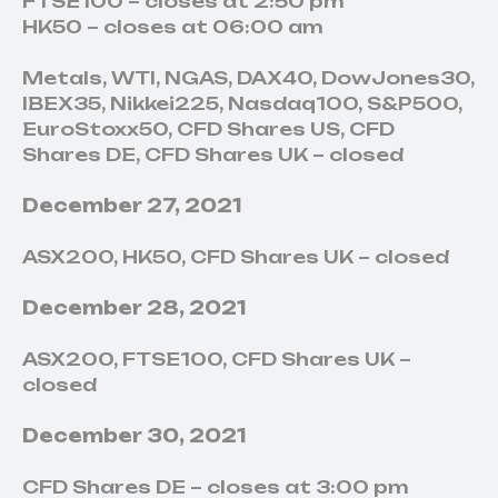
FTSE100 – closes at 2:50 pm
HK50 – closes at 06:00 am
Metals, WTI, NGAS, DAX40, DowJones30,
IBEX35, Nikkei225, Nasdaq100, S&P500,
EuroStoxx50, CFD Shares US, CFD
Shares DE, CFD Shares UK – closed
December 27, 2021
ASX200, HK50, CFD Shares UK – closed
December 28, 2021
ASX200, FTSE100, CFD Shares UK –
closed
December 30, 2021
CFD Shares DE – closes at 3:00 pm