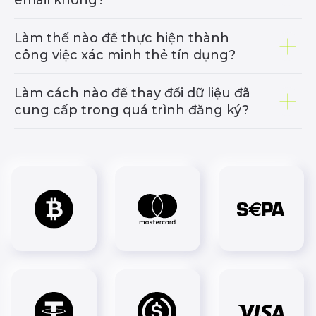
email không?
Các loại tài khoản
IB
Copy Trading
Multilevel
Làm thế nào để thực hiện thành
Prop Trading
công việc xác minh thẻ tín dụng?
MetaTrader 4
MetaTrader 5
Làm cách nào để thay đổi dữ liệu đã
Lịch Kinh tế
cung cấp trong quá trình đăng ký?
NHÀ GIAO DỊCH
VỀ CHÚNG TÔI
Bắt đầu giao dịch
Chúng tôi là ai?
Nạp tiền
Tin doanh nghiệp
Tính thanh khoản của
Rút tiền
chúng tôi
Yêu cầu ký quỹ
Tài liệu
Liên hệ
FAQ
Blog