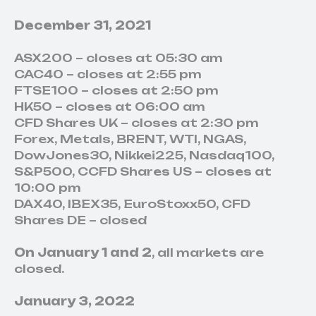
December 31, 2021
ASX200 – closes at 05:30 am
CAC40 – closes at 2:55 pm
FTSE100 – closes at 2:50 pm
HK50 – closes at 06:00 am
CFD Shares UK – closes at 2:30 pm
Forex, Metals, BRENT, WTI, NGAS,
DowJones30, Nikkei225, Nasdaq100,
S&P500, CCFD Shares US – closes at
10:00 pm
DAX40, IBEX35, EuroStoxx50, CFD
Shares DE – closed
On January 1 and 2
, all markets are
closed.
FAQ
January 3, 2022
Mọi thứ bạn cần biết về xác minh, quy định