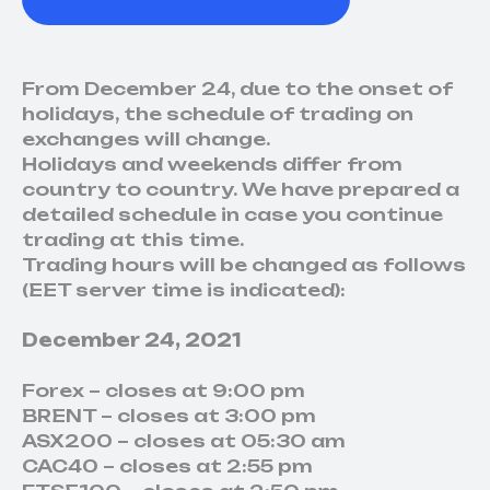
From December 24, due to the onset of
holidays, the schedule of trading on
exchanges will change.
Holidays and weekends differ from
country to country. We have prepared a
detailed schedule in case you continue
trading at this time.
Trading hours will be changed as follows
(EET server time is indicated):
December 24, 2021
Forex – closes at 9:00 pm
BRENT – closes at 3:00 pm
ASX200 – closes at 05:30 am
CAC40 – closes at 2:55 pm