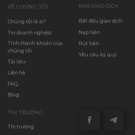
hiện bất kỳ giao dịch nào với các công cụ tài
chính. Thông tin này không được chuẩn bị
theo các yêu cầu pháp lý nhằm thúc đẩy sự
độc lập của nghiên cứu đầu tư, và không bị
ràng buộc bởi bất kỳ quy định cấm giao dịch
nào trước khi công bố nghiên cứu đầu tư.
Cảnh báo Rủi ro: Giao dịch ngoại hối với đòn
bẩy mang lại rủi ro cao và có thể không phù
hợp với tất cả nhà đầu tư. Có khả năng bạn sẽ
chịu khoản lỗ bằng hoặc lớn hơn toàn bộ số
tiền đầu tư của mình. Do đó, bạn không nên
đầu tư hoặc mạo hiểm với số tiền mà bạn
không thể để mất. Trước khi sử dụng các dịch
vụ của OnFin Ltd, vui lòng nhận thức đầy đủ về
các rủi ro liên quan đến giao dịch.
OnFin không cung cấp dịch vụ tại Nga (RF),
không quảng cáo dịch vụ và sản phẩm của
mình, cũng không khuyến khích cư dân RF
đăng ký trên trang web của mình. Xin lưu ý
rằng OnFin không hoạt động tại Hoa Kỳ,
Seychelles, Saint Vincent và Grenadines, Nhật
Bản, Tây Ban Nha, Ý, Pháp, Đức, Bồ Đào Nha,
Đan Mạch, Estonia, Slovenia, Hy Lạp, Malaysia
và Liên bang Nga.