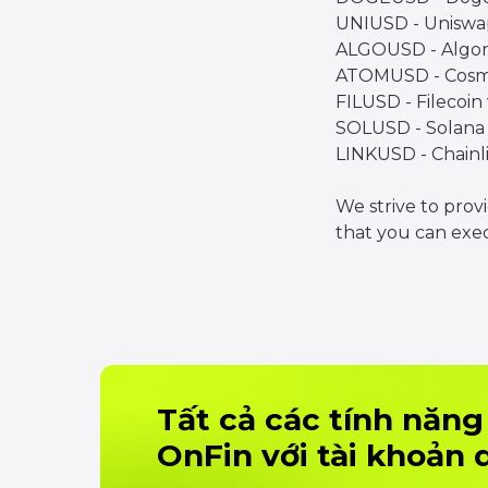
UNIUSD - Uniswap
ALGOUSD - Algora
ATOMUSD - Cosmo
FILUSD - Filecoin
SOLUSD - Solana 
LINKUSD - Chainli
We strive to prov
that you can exec
Tất cả các tính năng
OnFin với tài khoản